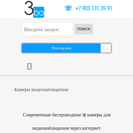
☏
+7 903 131 39 91
И
ПОИСК
с
к
а
т
Моя корзина
ь
.
.
.
Камеры видеонаблюдения
Современные беспроводные ip камеры для
видеонаблюдения через интернет