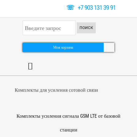
☏
+7 903 131 39 91
И
ПОИСК
с
к
а
т
Моя корзина
ь
.
.
.
Комплекты для усиления сотовой связи
Комплекты усиления сигнала GSM LTE от базовой
станции