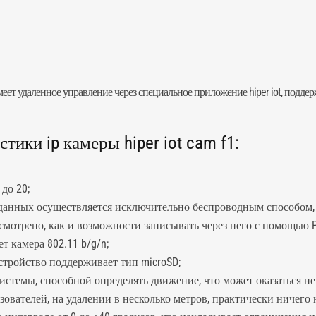
имеет удаленное управление через специальное приложение hiper iot, подд
ики ip камеры hiper iot cam f1:
до 20;
данных осуществляется исключительно беспроводным способом, п
усмотрено, как и возможности записывать через него с помощью 
т камера 802.11 b/g/n;
устройство поддерживает тип microSD;
истемы, способной определять движение, что может оказаться н
зователей, на удалении в несколько метров, практически ничего 