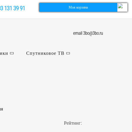
03 131 39 91
Моя корзина
email 3bo@3bo.ru
ники
Спутниковое ТВ
ия
Рейтинг: