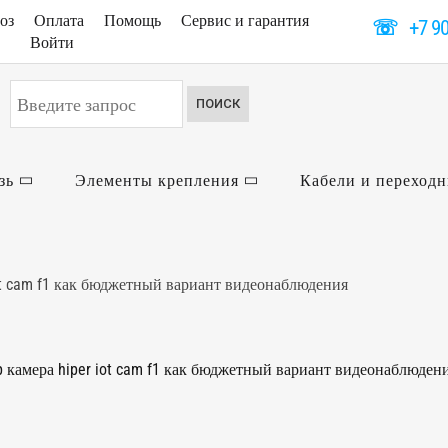
оз
Оплата
Помощь
Сервис и гарантия
☏
+7 9
Войти
Искать...
ПОИСК
зь
Элементы крепления
Кабели и переход
iot cam f1 как бюджетный вариант видеонаблюдения
p камера hiper iot cam f1 как бюджетный вариант видеонаблюден