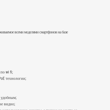
ерживаемое всеми моделями смартфонов на базе
о wi fi;
PoE технологии;
е удобным;
не видно;