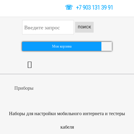
☏
+7 903 131 39 91
И
ПОИСК
с
к
а
т
Моя корзина
ь
.
.
.
Приборы
Наборы для настройки мобильного интернета и тестеры
кабеля