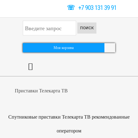
☏
+7 903 131 39 91
И
ПОИСК
с
к
а
т
Моя корзина
ь
.
.
.
Приставки Телекарта ТВ
Спутниковые приставки Телекарта ТВ рекомендованные
оператором