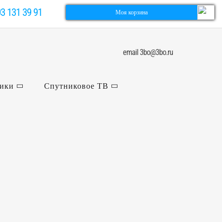
03 131 39 91
Моя корзина
email 3bo@3bo.ru
ники
Спутниковое ТВ