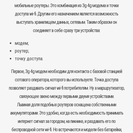
мобильные роутеры. Это комбинация из 3g 4g модема и точки
доступа wi-fi. Другим его назначением является возможность
выступать хранилищем данных, сетевым. Таким образом он
соединяет в себе сразу три устройства:
модем;
роутер;
точку доступа
.
Первое, 3g 4g модем необходим для контакта с базовой станцией
сотового оператора, которого вы используете. Точка доступа
позволяет раздавать сигнал wi-fi потребителям. Ну а маршрутизатор,
связующее звено между первыми двумя устройствами.
Львиная доля подобных роутеров оснащена собственными
аккумуляторами. Это удобно, когда есть необходимость принимать
интернет сигнал за городом, на пикнике, и раздавать его по
беспроводной сети wi-fi. Но встречаются и модели без батарейки,