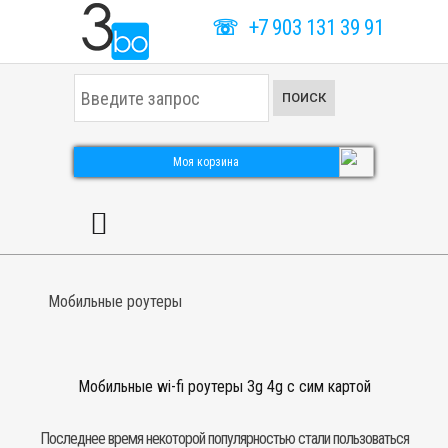
☏
+7 903 131 39 91
И
ПОИСК
с
к
а
т
Моя корзина
ь
.
.
.
Мобильные роутеры
Мобильные wi-fi роутеры 3g 4g с сим картой
Последнее время некоторой популярностью стали пользоваться