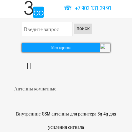
☏
+7 903 131 39 91
И
ПОИСК
с
к
а
т
Моя корзина
ь
.
.
.
Антенны комнатные
Внутренние GSM антенны для репитера 3g 4g для
усиления сигнала