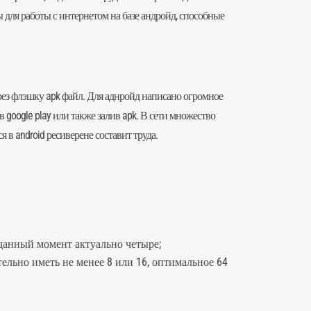
для работы с интернетом на базе андройд, способные
рез флэшку apk файл. Для аднройд написано огромное
google play или также залив apk. В сети множество
в android ресиверене составит труда.
 данный момент актуально четыре;
ельно иметь не менее 8 или 16, оптимальное 64