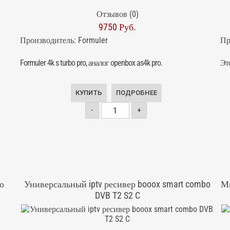
Отзывов (0)
9750 Руб.
Производитель:
Formuler
Пр
Formuler 4k s turbo pro, аналог openbox as4k pro.
Эт
КУПИТЬ
ПОДРОБНЕЕ
-
+
о
Универсальный iptv ресивер booox smart combo
Мн
DVB T2 S2 C