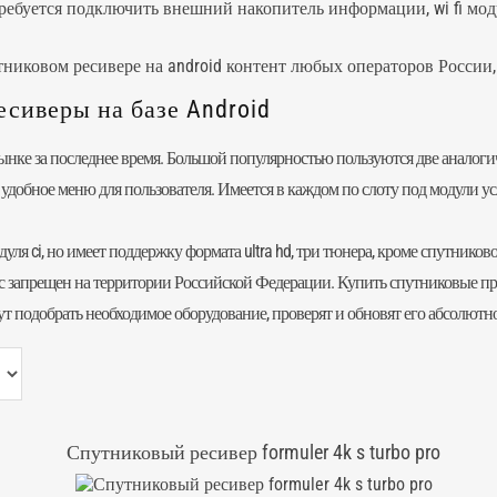
требуется подключить внешний накопитель информации, wi fi мод
утниковом ресивере на android контент любых операторов Росси
сиверы на базе Android
нке за последнее время. Большой популярностью пользуются две аналог
и удобное меню для пользователя. Имеется в каждом по слоту под модули ус
уля ci, но имеет поддержку формата ultra hd, три тюнера, кроме спутнико
 запрещен на территории Российской Федерации. Купить спутниковые при
 подобрать необходимое оборудование, проверят и обновят его абсолютно
Спутниковый ресивер formuler 4k s turbo pro