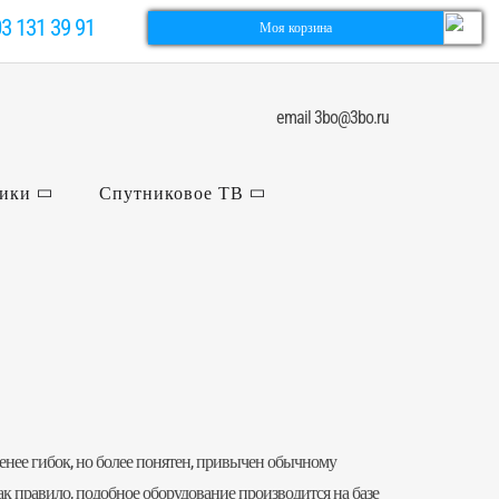
03 131 39 91
Моя корзина
email 3bo@3bo.ru
ники
Спутниковое ТВ
менее гибок, но более понятен, привычен обычному
ак правило, подобное оборудование производится на базе