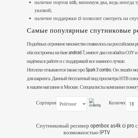
наличие портов usb, минимум два, ведь иногда 
указкой;
наличие поддержки ci позволит смотреть на сп
Самые популярные спутниковые ре
Подобных огромное множество появилось на российском ры
оба построены на базе android 7, имеют два гигабайта ОЗУ 
надёжна в работе и с поддержкой все намного лучше.
Неплохо отзываются также про Spark 3 combo. Он лишён мод
для шаринга. Данный бесплатный вид просмотра НТВ плюс
в нашем магазине в Москве. Специалисты компании помогут
Сортировка:
Количество:
Спутниковый ресивер openbox as4k ci pro с
возможностью IPTV