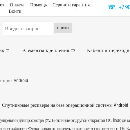
оз
Оплата
Помощь
Сервис и гарантия
☏
+7 9
Войти
Искать...
ПОИСК
зь
Элементы крепления
Кабели и переход
стемы Android
Спутниковые ресиверы на базе операционной системы Android
ярными для просмотра iptv. В отличие от другой открытой ОС linux, он 
е целесообразно. Функционал ограничен, в отличие от спутникового ТВ. К