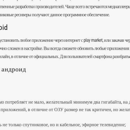
твенные разработки производителей. Чаще всего встречаются медиаплееры 
тниковые ресиверы получают данное программное обеспечение.
oid
тановить любое приложение через интернет с play market, или закачав че
очно сложен в настройке. Вы всегда сможете обновить любые приложения в 
айн, в отличие от официальных. Для пользователей смартфона разобраться 
 андроид
мо потребляет не мало, желательный минимум два гигабайта, на
 приложений, в отличие от ОЗУ размер не так критичен, но желат
 не только спутниковое, но и кабельное, эфирное телевидение;