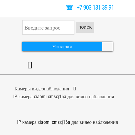
☏
+7 903 131 39 91
И
ПОИСК
с
к
а
т
Моя корзина
ь
.
.
.
Камеры видеонаблюдения
IP камера xiaomi cmsxj16a для видео наблюдения
IP камера xiaomi cmsxj16a для видео наблюдения