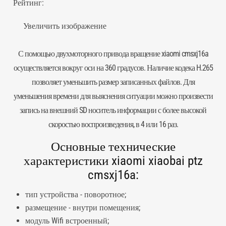
Рейтинг:
Увеличить изображение
С помощью двухмоторного привода вращение xiaomi cmsxj16a
осуществляется вокруг оси на 360 градусов. Наличие кодека H.265
позволяет уменьшить размер записанных файлов. Для
уменьшения времени для выяснения ситуации можно произвести
запись на внешний SD носитель информации с более высокой
скоростью воспроизведения, в 4 или 16 раз.
Основные технические
характеристики xiaomi xiaobai ptz
cmsxj16a:
тип устройства - поворотное;
размещение - внутри помещения;
модуль Wifi встроенный;