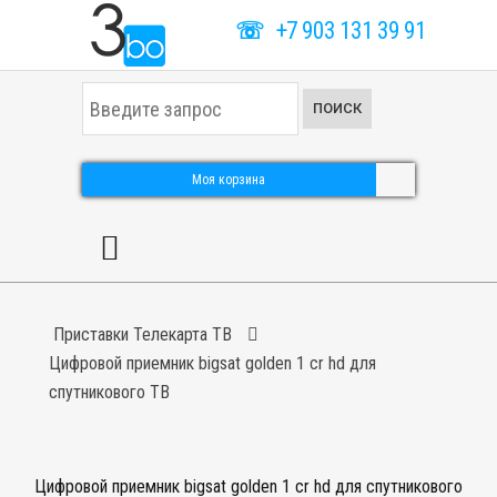
☏
+7 903 131 39 91
И
ПОИСК
с
к
а
т
Моя корзина
ь
.
.
.
Приставки Телекарта ТВ
Цифровой приемник bigsat golden 1 cr hd для
спутникового ТВ
Цифровой приемник bigsat golden 1 cr hd для спутникового