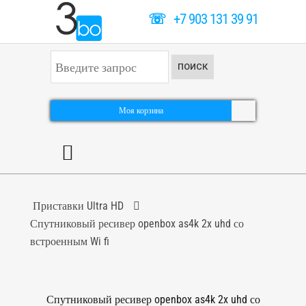
☏
+7 903 131 39 91
И
ПОИСК
с
к
а
т
Моя корзина
ь
.
.
.
Приставки Ultra HD
Спутниковый ресивер openbox as4k 2x uhd со
встроенным Wi fi
Спутниковый ресивер openbox as4k 2x uhd со