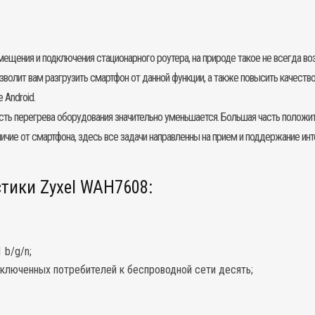
змещения и подключения стационарного роутера, на природе такое не всегда в
зволит вам разгрузить смартфон от данной функции, а также повысить качест
 Android.
сть перегрева оборудования значительно уменьшается. Большая часть положи
личие от смартфона, здесь все задачи направленны на прием и поддержание и
тики Zyxel WAH7608:
 b/g/n;
ключенных потребителей к беспроводной сети десять;