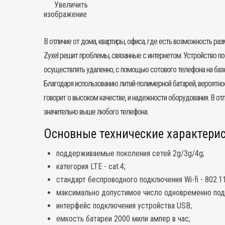
Увеличить
изображение
В отличие от дома, квартиры, офиса, где есть возможность ра
Zyxel решит проблемы, связанные с интернетом. Устройство по
осуществлять удаленно, с помощью сотового телефона на базе
Благодаря использованию литий-полимерной батарей, вероятно
говорит о высоком качестве, и надежности оборудования. В от
значительно выше любого телефона.
Основные технические характерис
поддерживаемые поколения сетей 2g/3g/4g;
категория LTE - cat.4;
стандарт беспроводного подключения Wi-fi - 802.11
максимально допустимое число одновременно под
интерфейс подключения устройства USB;
емкость батареи 2000 мили ампер в час;