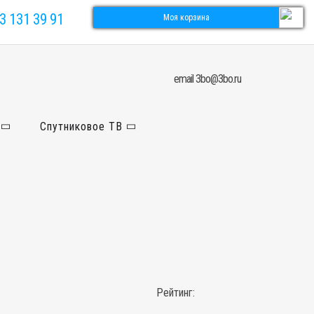
3 131 39 91
Моя корзина
email 3bo@3bo.ru
Спутниковое ТВ
Рейтинг: