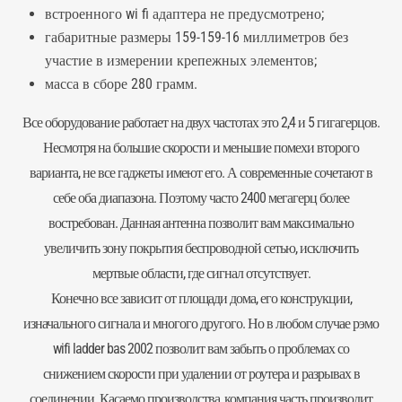
встроенного wi fi адаптера не предусмотрено;
габаритные размеры 159-159-16 миллиметров без
участие в измерении крепежных элементов;
масса в сборе 280 грамм.
Все оборудование работает на двух частотах это 2,4 и 5 гигагерцов.
Несмотря на большие скорости и меньшие помехи второго
варианта, не все гаджеты имеют его. А современные сочетают в
себе оба диапазона. Поэтому часто 2400 мегагерц более
востребован. Данная
антенна
позволит вам максимально
увеличить зону покрытия беспроводной сетью, исключить
мертвые области, где сигнал отсутствует.
Конечно все зависит от площади дома, его конструкции,
изначального сигнала и многого другого. Но в любом случае рэмо
wifi ladder bas 2002 позволит вам забыть о проблемах со
снижением скорости при удалении от роутера и разрывах в
соединении. Касаемо производства, компания часть производит