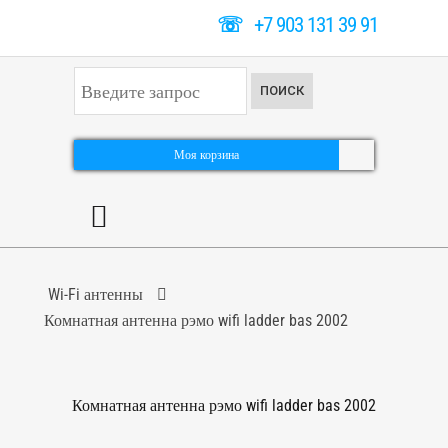
☏
+7 903 131 39 91
И
ПОИСК
с
к
а
т
Моя корзина
ь
.
.
.
Wi-Fi антенны
Комнатная антенна рэмо wifi ladder bas 2002
Комнатная антенна рэмо wifi ladder bas 2002