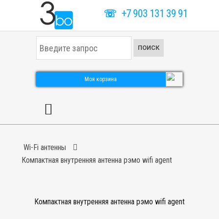
☏
+7 903 131 39 91
И
ПОИСК
с
к
а
т
Моя корзина
ь
.
.
.
Wi-Fi антенны
Компактная внутренняя антенна рэмо wifi agent
Компактная внутренняя антенна рэмо wifi agent