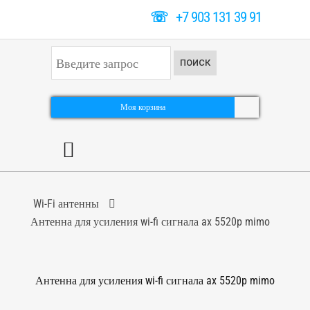
☏
+7 903 131 39 91
И
ПОИСК
с
к
а
т
Моя корзина
ь
.
.
.
Wi-Fi антенны
Антенна для усиления wi-fi сигнала ax 5520p mimo
Антенна для усиления wi-fi сигнала ax 5520p mimo