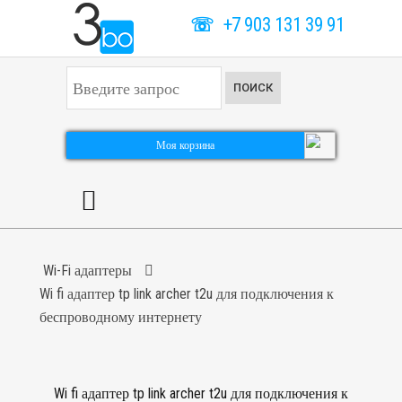
☏
+7 903 131 39 91
И
ПОИСК
с
к
а
т
Моя корзина
ь
.
.
.
Wi-Fi адаптеры
Wi fi адаптер tp link archer t2u для подключения к
беспроводному интернету
Wi fi адаптер tp link archer t2u для подключения к