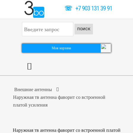
☏
+7 903 131 39 91
И
ПОИСК
с
к
а
т
Моя корзина
ь
.
.
.
Внешние антенны
Наружная тв антенна фаворит со встроенной
платой усиления
Наружная тв антенна фаворит со встроенной платой