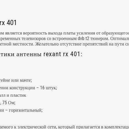
rx 401
м является вероятность выхода платы усиления от образующегос
овременных телевизоров со встроенным dvb t2 тюнером. Оптималь
ретной местности. Желательно отсутствие препятствий на пути с
ики антенны rexant rx 401:
ейне или мачте;
ении конструкции – 16 штук;
лл и пластик
, 75 Ом;
ии – горизонтальный;
мого к электрической сети, который прилагается в комплектац