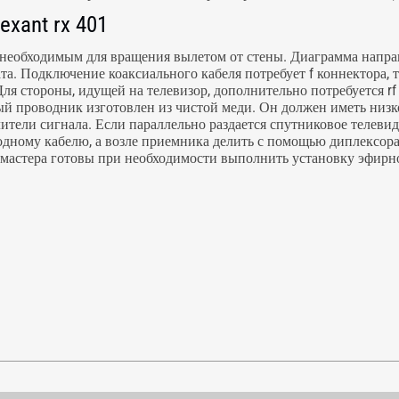
xant rx 401
 необходимым для вращения вылетом от стены. Диаграмма направ
та. Подключение коаксиального кабеля потребует f коннектора, т
ля стороны, идущей на телевизор, дополнительно потребуется r
ый проводник изготовлен из чистой меди. Он должен иметь низк
лители сигнала. Если параллельно раздается спутниковое телеви
одному кабелю, а возле приемника делить с помощью диплексора.
мастера готовы при необходимости выполнить установку эфирн