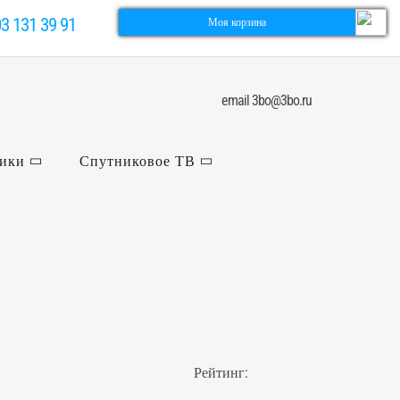
03 131 39 91
Моя корзина
email 3bo@3bo.ru
ники
Спутниковое ТВ
Рейтинг: