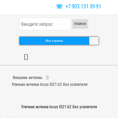
☏
+7 903 131 39 91
И
ПОИСК
с
к
а
т
Моя корзина
ь
.
.
.
Внешние антенны
Уличная антенна locus l021.62 без усилителя
Уличная антенна locus l021.62 без усилителя