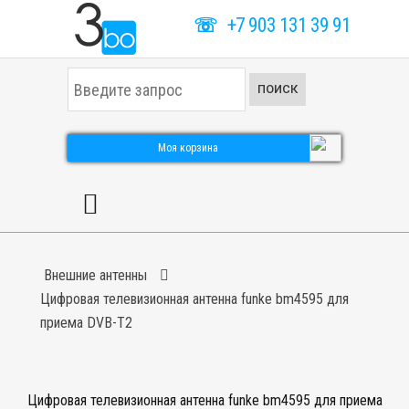
☏
+7 903 131 39 91
И
ПОИСК
с
к
а
т
Моя корзина
ь
.
.
.
Внешние антенны
Цифровая телевизионная антенна funke bm4595 для
приема DVB-T2
Цифровая телевизионная антенна funke bm4595 для приема