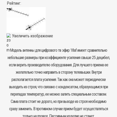
Рейтинг:
Увеличить изображение
Модель
антенны
для цифрового тв эфир 18af имеет сравнительно
небольшие размеры при коэффициенте усиления свыше 25 децибел,
если верить производителю оборудования. Для лучшего приема ее
желательно точно направить в сторону телевышки. Внутри
располагается плата усиления. Так как она может периодически
выходить из строя, что связано с конденсатом, образующимся при
перепадах температур, ее можно залить специальным составом.
Сама плата стоит не дорого, но при выходе из строя необходимо
сразу заменить. В противном случае прием будет осуществляться
только на провод. Пассивным изделие не станет.