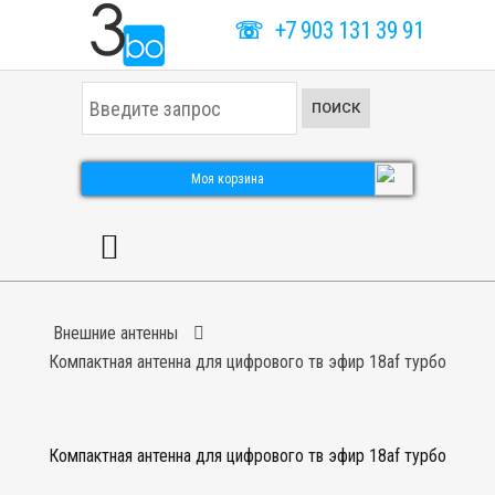
☏
+7 903 131 39 91
И
ПОИСК
с
к
а
т
Моя корзина
ь
.
.
.
Внешние антенны
Компактная антенна для цифрового тв эфир 18af турбо
Компактная антенна для цифрового тв эфир 18af турбо