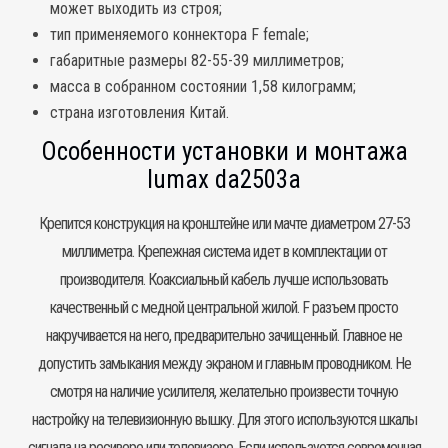
может выходить из строя;
тип применяемого коннектора F female;
габаритные размеры 82-55-39 миллиметров;
масса в собранном состоянии 1,58 килограмм;
страна изготовления Китай.
Особенности установки и монтажа
lumax da2503a
Крепится конструкция на кронштейне или мачте диаметром 27-53
миллиметра. Крепежная система идет в комплектации от
производителя. Коаксиальный кабель лучше использовать
качественный с медной центральной жилой. F разъем просто
накручивается на него, предварительно зачищенный. Главное не
допустить замыкания между экраном и главным проводником. Не
смотря на наличие усилителя, желательно произвести точную
настройку на телевизионную вышку. Для этого используются шкалы
сигнала на ресивере или телевизоре. Если используется современная