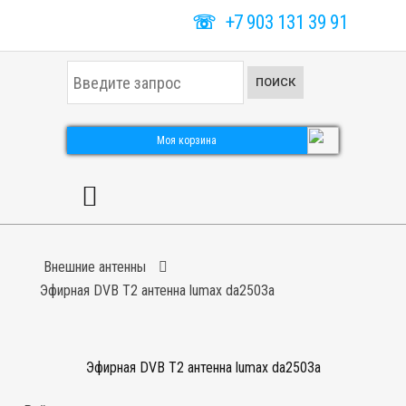
☏
+7 903 131 39 91
И
ПОИСК
с
к
а
т
Моя корзина
ь
.
.
.
Внешние антенны
Эфирная DVB T2 антенна lumax da2503a
Эфирная DVB T2 антенна lumax da2503a