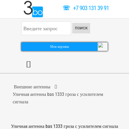
☏
+7 903 131 39 91
И
ПОИСК
с
к
а
т
Моя корзина
ь
.
.
.
Внешние антенны
Уличная антенна bas 1333 гроза с усилителем
сигнала
Уличная антенна bas 1333 гроза с усилителем сигнала