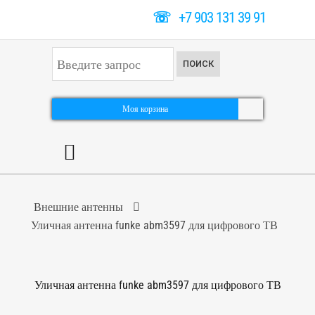
☏
+7 903 131 39 91
И
ПОИСК
с
к
а
т
Моя корзина
ь
.
.
.
Внешние антенны
Уличная антенна funke abm3597 для цифрового ТВ
Уличная антенна funke abm3597 для цифрового ТВ