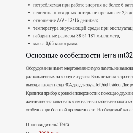
потребляемая при работе энергия не более 6 ватт
величина проходных потерь не превышает 2,5 д
отношение A/V - 12/16 децибел;
температура окружающей среды при эксплуатации
габаритные размеры 88-51-181 миллиметр;
масса 0,65 килограмм.
Основные особенности terra mt32
Оборудование имеет энергонезависимую память, не завися
расположенных на корпусе изделия. Блок питания встроенн
выход, а также гнезда RCA два для звука left/right video. Две
Крепится прибор к ровной поверхности с помощью двух вин
желательно использовать коаксиальный кабель высокого кач
особенно при большой протяженности. Необходимый канал 
Производитель:
Terra