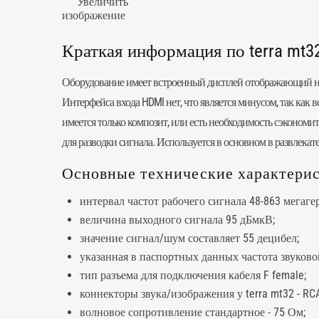
Увеличить
изображение
Краткая информация по terra mt3
Оборудование имеет встроенный дисплей отображающий ном
Интерфейса входа HDMI нет, что является минусом, так как в
имеется только композит, или есть необходимость сэкономи
для разводки сигнала. Используется в основном в развлекате
Основные технические характерист
интервал частот рабочего сигнала 48-863 мегаге
величина выходного сигнала 95 дБмкВ;
значение сигнал/шум составляет 55 децибел;
указанная в паспортных данных частота звуковой
тип разъема для подключения кабеля F female;
коннекторы звука/изображения у terra mt32 - RC
волновое сопротивление стандартное - 75 Ом;