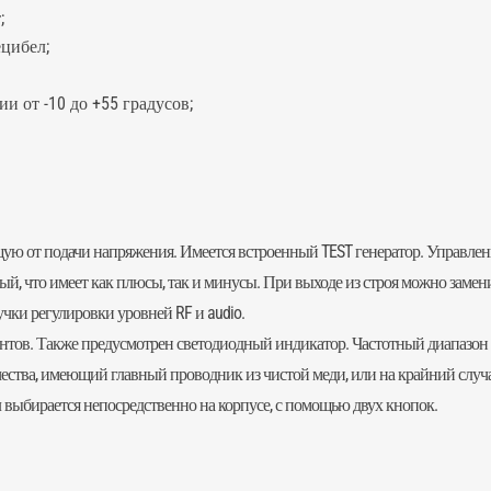
;
ецибел;
 от -10 до +55 градусов;
щую от подачи напряжения. Имеется встроенный TEST генератор. Управле
ый, что имеет как плюсы, так и минусы. При выходе из строя можно замен
 ручки регулировки уровней RF и audio.
тов. Также предусмотрен светодиодный индикатор. Частотный диапазон о
ества, имеющий главный проводник из чистой меди, или на крайний случа
выбирается непосредственно на корпусе, с помощью двух кнопок.