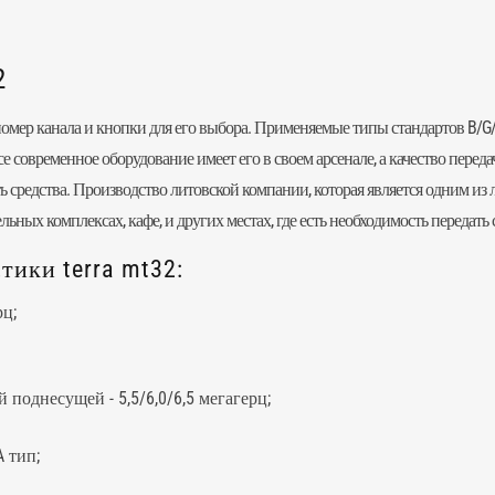
2
ер канала и кнопки для его выбора. Применяемые типы стандартов B/G/D
се современное оборудование имеет его в своем арсенале, а качество перед
ть средства. Производство литовской компании, которая является одним и
льных комплексах, кафе, и других местах, где есть необходимость передать
ики terra mt32:
рц;
 поднесущей - 5,5/6,0/6,5 мегагерц;
A тип;