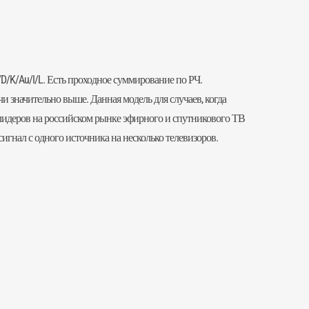
/K/Au/I/L. Есть проходное суммирование по РЧ.
ачи значительно выше. Данная модель для случаев, когда
з лидеров на российском рынке эфирного и спутникового ТВ
 сигнал с одного источника на несколько телевизоров.