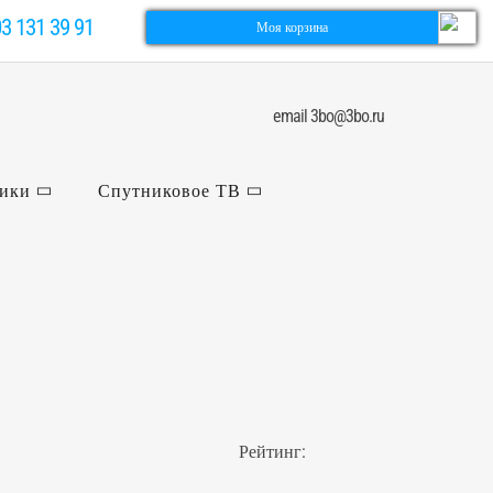
03 131 39 91
Моя корзина
email 3bo@3bo.ru
ники
Спутниковое ТВ
Рейтинг: