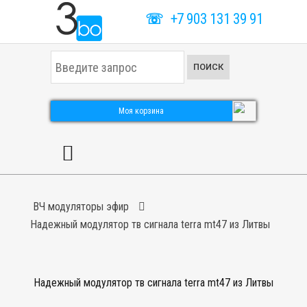
☏
+7 903 131 39 91
И
ПОИСК
с
к
а
т
Моя корзина
ь
.
.
.
ВЧ модуляторы эфир
Надежный модулятор тв сигнала terra mt47 из Литвы
Надежный модулятор тв сигнала terra mt47 из Литвы