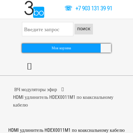
☏
+7 903 131 39 91
И
ПОИСК
с
к
а
т
Моя корзина
ь
.
.
.
ВЧ модуляторы эфир
HDMI удлинитель HDEX0011M1 по коаксиальному
кабелю
HDMI удлинитель HDEX0011M1 по коаксиальному кабелю