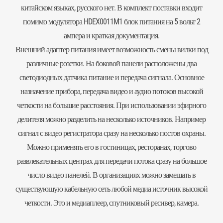
китайском языках, русского нет. В комплект поставки входит
помимо модулятора HDEX0011M1 блок питания на 5 вольт 2
ампера и краткая документация.
Внешний адаптер питания имеет возможность смены вилки под
различные розетки. На боковой панели расположены два
светодиодных датчика питание и передача сигнала. Основное
назначение прибора, передача видео и аудио потоков высокой
четкости на большие расстояния. При использовании эфирного
делителя можно разделить на несколько источников. Например
сигнал с видео регистратора сразу на несколько постов охраны.
Можно применять его в гостиницах, ресторанах, торгово
развлекательных центрах для передачи потока сразу на большое
число видео панелей. В организациях можно замешать в
существующую кабельную сеть любой медиа источник высокой
четкости. Это и медиаплеер, спутниковый ресивер,
камера
.