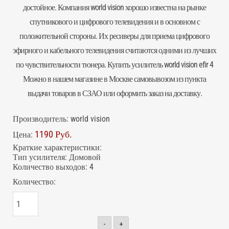
достойное. Компания world vision хорошо известна на рынке
спутникового и цифрового телевидения и в основном с
положительной стороны. Их
ресиверы
для приема цифрового
эфирного и кабельного телевидения считаются одними из лучших
по чувствительности тюнера. Купить
усилитель
world vision efir 4
Можно в нашем магазине в Москве самовывозом из пункта
выдачи товаров в СЗАО или оформить заказ на доставку.
Производитель:
world vision
1190 Руб.
Цена:
Краткие характеристики:
Тип усилителя
:
Домовой
Количество выходов
:
4
Количество:
-
+