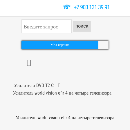
☏
+7 903 131 39 91
И
ПОИСК
с
к
а
т
Моя корзина
ь
.
.
.
Усилители DVB T2 C
Усилитель world vision efir 4 на четыре телевизора
Усилитель world vision efir 4 на четыре телевизора