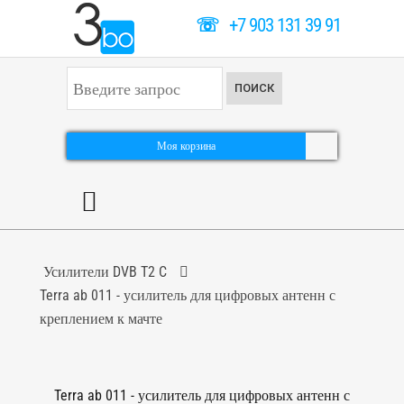
☏
+7 903 131 39 91
И
ПОИСК
с
к
а
т
Моя корзина
ь
.
.
.
Усилители DVB T2 C
Terra ab 011 - усилитель для цифровых антенн с
креплением к мачте
Terra ab 011 - усилитель для цифровых антенн с