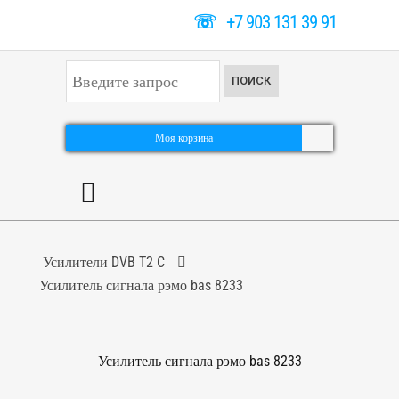
☏
+7 903 131 39 91
И
ПОИСК
с
к
а
т
Моя корзина
ь
.
.
.
Усилители DVB T2 C
Усилитель сигнала рэмо bas 8233
Усилитель сигнала рэмо bas 8233