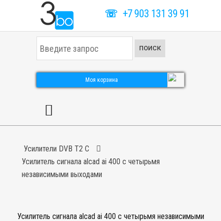
☏
+7 903 131 39 91
И
ПОИСК
с
к
а
т
Моя корзина
ь
.
.
.
Усилители DVB T2 C
Усилитель сигнала alcad ai 400 с четырьмя
независимыми выходами
Усилитель сигнала alcad ai 400 с четырьмя независимыми