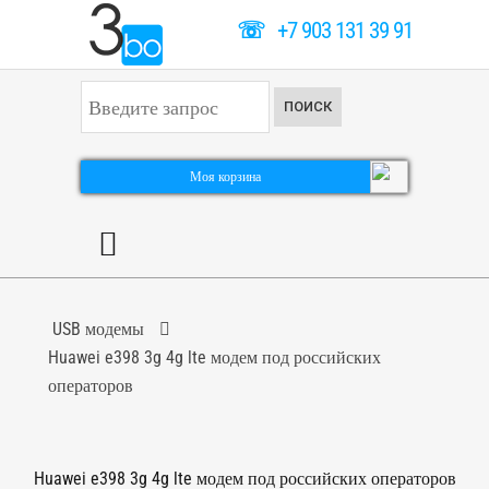
☏
+7 903 131 39 91
И
ПОИСК
с
к
а
т
Моя корзина
ь
.
.
.
USB модемы
Huawei e398 3g 4g lte модем под российских
операторов
Huawei e398 3g 4g lte модем под российских операторов