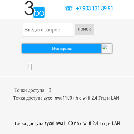
☏
+7 903 131 39 91
И
ПОИСК
с
к
а
т
Моя корзина
ь
.
.
.
Точки доступа
Точка доступа zyxel nwa1100 nh с wi fi 2,4 Ггц и LAN
Точка доступа zyxel nwa1100 nh с wi fi 2,4 Ггц и LAN