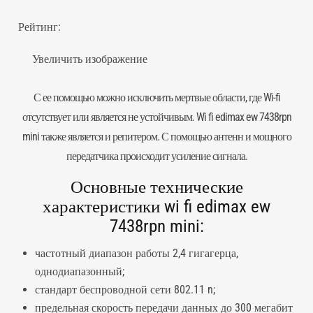
Рейтинг:
Увеличить изображение
С ее помощью можно исключить мертвые области, где Wi-fi
отсутствует или является не устойчивым. Wi fi edimax ew 7438rpn
mini также является и
репитером
. С помощью антенн и мощного
передатчика происходит усиление сигнала.
Основные технические
характеристики wi fi edimax ew
7438rpn mini:
частотный диапазон работы 2,4 гигагерца,
однодиапазонный;
стандарт беспроводной сети 802.11 n;
предельная скорость передачи данных до 300 мегабит