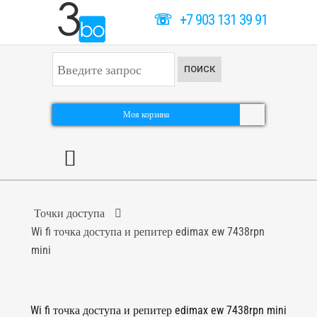
☏
+7 903 131 39 91
И
ПОИСК
с
к
а
т
Моя корзина
ь
.
.
.
Точки доступа
Wi fi точка доступа и репитер edimax ew 7438rpn
mini
Wi fi точка доступа и репитер edimax ew 7438rpn mini