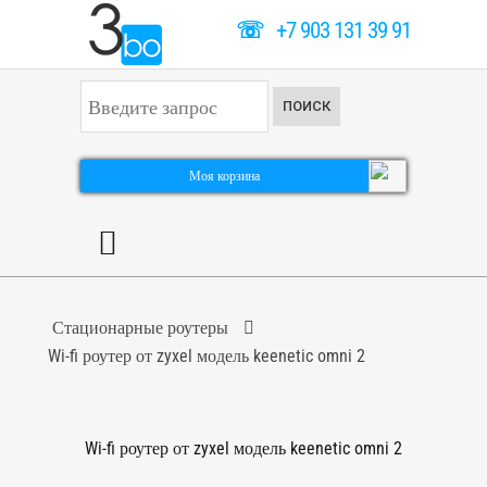
☏
+7 903 131 39 91
И
ПОИСК
с
к
а
т
Моя корзина
ь
.
.
.
Стационарные роутеры
Wi-fi роутер от zyxel модель keenetic omni 2
Wi-fi роутер от zyxel модель keenetic omni 2