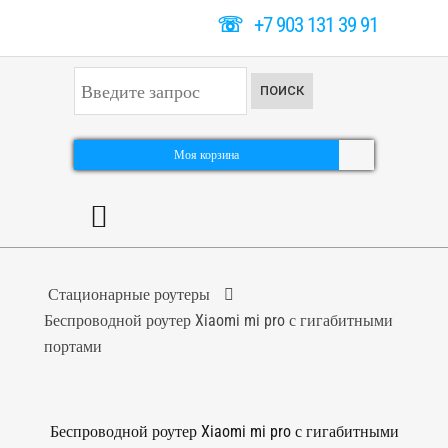
☏
+7 903 131 39 91
И
ПОИСК
с
к
а
т
Моя корзина
ь
.
.
.
Стационарные роутеры
Беспроводной роутер Xiaomi mi pro с гигабитными
портами
Беспроводной роутер Xiaomi mi pro с гигабитными