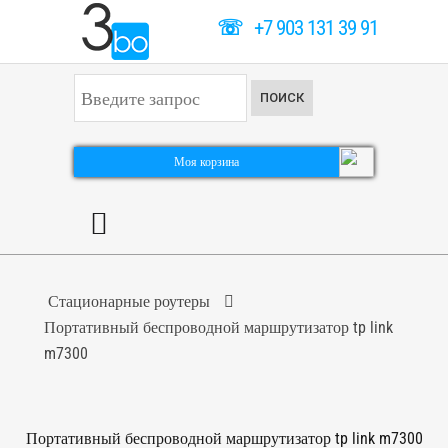
☏
+7 903 131 39 91
И
ПОИСК
с
к
а
т
Моя корзина
ь
.
.
.
Стационарные роутеры
Портативный беспроводной маршрутизатор tp link
m7300
Портативный беспроводной маршрутизатор tp link m7300