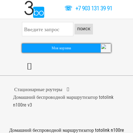
☏
+7 903 131 39 91
И
ПОИСК
с
к
а
т
Моя корзина
ь
.
.
.
Стационарные роутеры
Домашний беспроводной маршрутизатор totolink
n100re v3
Домашний беспроводной маршрутизатор totolink n100re