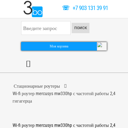
☏
+7 903 131 39 91
И
ПОИСК
с
к
а
т
Моя корзина
ь
.
.
.
Стационарные роутеры
Wi-fi роутер mercusys mw330hp с частотой работы 2,4
гигагерца
Wi-fi роутер mercusys mw330hp с частотой работы 2,4