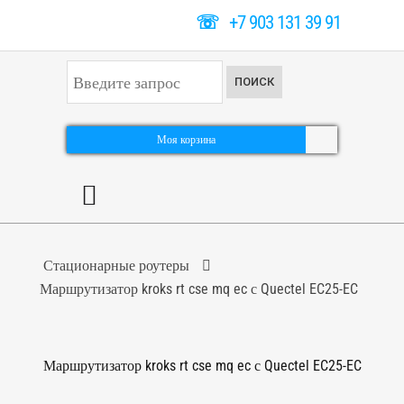
☏
+7 903 131 39 91
И
ПОИСК
с
к
а
т
Моя корзина
ь
.
.
.
Стационарные роутеры
Маршрутизатор kroks rt cse mq ec с Quectel EC25-EC
Маршрутизатор kroks rt cse mq ec с Quectel EC25-EC