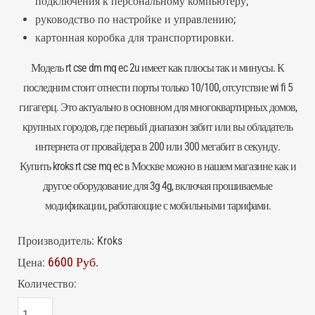
подключения к персональному компьютеру;
руководство по настройке и управлению;
картонная коробка для транспортировки.
Модель rt cse dm mq ec 2u имеет как плюсы так и минусы. К
последним стоит отнести порты только 10/100, отсутствие wi fi 5
гигагерц. Это актуально в основном для многоквартирных домов,
крупных городов, где первый диапазон забит или вы обладатель
интернета от провайдера в 200 или 300 мегабит в секунду.
Купить kroks rt cse mq ec в Москве можно в нашем магазине как и
другое оборудование для 3g 4g, включая прошиваемые
модификации, работающие с мобильными тарифами.
Производитель:
Kroks
6600 Руб.
Цена:
Количество: