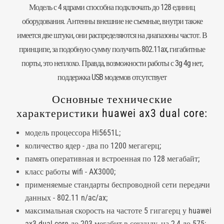
Модель с 4 ядрами способна подключать до 128 единиц
оборудования. Антенны внешние не съемные, внутри также
имеется две штуки, они распределяются на диапазоны частот. В
принципе, за подобную сумму получить 802.11ax, гигабитные
порты, это неплохо. Правда, возможности работы с 3g 4g нет,
поддержка USB модемов отсутствует
Основные технические
характеристики huawei ax3 dual core:
модель процессора Hi5651L;
количество ядер - два по 1200 мегагерц;
память оперативная и встроенная по 128 мегабайт;
класс работы wifi - AX3000;
применяемые стандарты беспроводной сети передачи
данных - 802.11 n/ac/ax;
максимальная скорость на частоте 5 гигагерц у huawei
ax3 dual core до 203 мегабит в секунду, на 2,4 до 575;