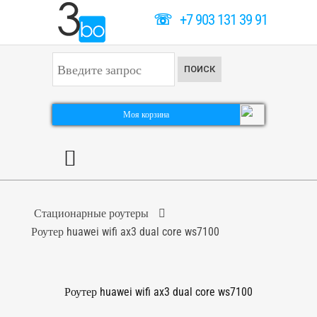
☏
+7 903 131 39 91
И
ПОИСК
с
к
а
т
Моя корзина
ь
.
.
.
Стационарные роутеры
Роутер huawei wifi ax3 dual core ws7100
Роутер huawei wifi ax3 dual core ws7100