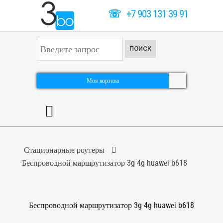
☏
+7 903 131 39 91
И
ПОИСК
с
к
а
т
Моя корзина
ь
.
.
.
Стационарные роутеры
Беспроводной маршрутизатор 3g 4g huawеi b618
Беспроводной маршрутизатор 3g 4g huawеi b618