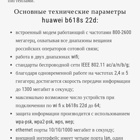
пигтейлами.
Основные технические параметры
huawei b618s 22d:
встроенный модем работающий с частотами 800-2600
мегагерц, охватывая все диапазоны вещания
российских операторов сотовой связи;
работа в двух диапазонах wifi;
стандарты беспроводной сети IEEE 802.11 ac/a/n/b/g;
благодаря одновременной работе на частотах 2,4 и 5
гигагерц достигается скорость передачи информации
до 1300 мегабит в секунду;
максимально возможное число устройств при
подключении по wi fi к b618s 22d до 64;
защита информации производится с использованием
wpa-psk, wpa2-psk, wps, wep;
ethernet порты 10/10/1000 мегабит в секунду;
внешний интерфейс имеет четыре порта lan, один