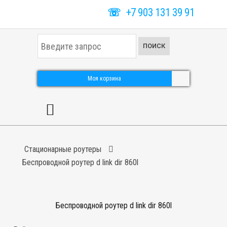
☏
+7 903 131 39 91
И
ПОИСК
с
к
а
т
Моя корзина
ь
.
.
.
Стационарные роутеры
Беспроводной роутер d link dir 860l
Беспроводной роутер d link dir 860l