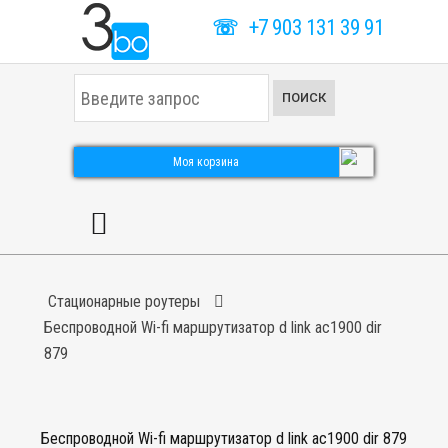
☏
+7 903 131 39 91
И
ПОИСК
с
к
а
т
Моя корзина
ь
.
.
.
Стационарные роутеры
Беспроводной Wi-fi маршрутизатор d link ac1900 dir
879
Беспроводной Wi-fi маршрутизатор d link ac1900 dir 879