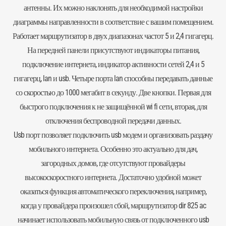
антенны. Их можно наклонять для необходимой настройки
диаграммы направленности в соответствие с вашим помещением.
Работает
маршрутизатор
в двух диапазонах частот 5 и 2,4 гигагерц.
На передней панели присутствуют индикаторы питания,
подключение интернета, индикатор активности сетей 2,4 и 5
гигагерц, lan и usb. Четыре порта lan способны передавать данные
со скоростью до 1000 мегабит в секунду. Две кнопки. Первая для
быстрого подключения к не защищённой wi fi сети, вторая, для
отключения беспроводной передачи данных.
Usb порт позволяет подключить
usb модем
и организовать раздачу
мобильного интернета. Особенно это актуально для дач,
загородных домов, где отсутствуют провайдеры
высокоскоростного интернета. Достаточно удобной может
оказаться функция автоматического переключения, например,
когда у провайдера произошел сбой, маршрутизатор dir 825 ac
начинает использовать мобильную связь от подключенного usb