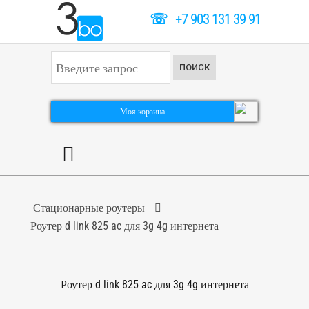
☏
+7 903 131 39 91
И
ПОИСК
с
к
а
т
Моя корзина
ь
.
.
.
Стационарные роутеры
Роутер d link 825 ac для 3g 4g интернета
Роутер d link 825 ac для 3g 4g интернета