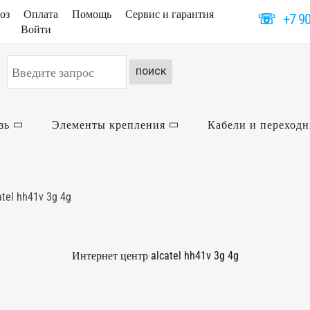
оз
Оплата
Помощь
Сервис и гарантия
☏
+7 9
Войти
Искать...
ПОИСК
зь
Элементы крепления
Кабели и переход
tel hh41v 3g 4g
Интернет центр alcatel hh41v 3g 4g