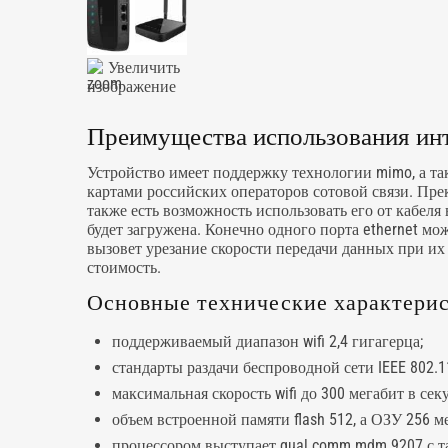
Увеличить
изображение
Преимущества использования инте
Устройство имеет поддержку технологии mimo, а та
картами российских операторов сотовой связи. Пре
также есть возможность использовать его от кабеля 
будет загружена. Конечно одного порта ethernet м
вызовет урезание скорости передачи данных при их 
стоимость.
Основные технические характеристи
поддерживаемый диапазон wifi 2,4 гигагерца;
стандарты раздачи беспроводной сети IEEE 802.11
максимальная скорость wifi до 300 мегабит в сек
объем встроенной памяти flash 512, а ОЗУ 256 м
процессором выступает qual comm mdm 9207 с та