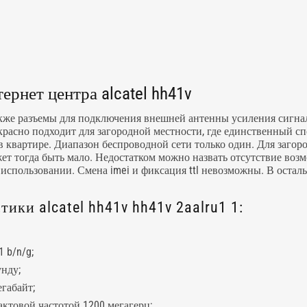
рнет центра alcatel hh41v
кже разъемы для подключения внешней антенны усиления сигнал
красно подходит для загородной местности, где единственный сп
в квартире. Диапазон беспроводной сети только один. Для загоро
ожет тогда быть мало. Недостатком можно назвать отсутствие в
использовании. Смена imei и фиксация ttl невозможны. В осталь
ки alcatel hh41v hh41v 2aalru1 1:
 b/n/g;
унду;
егабайт;
ктовой частотой 1200 мегагерц;