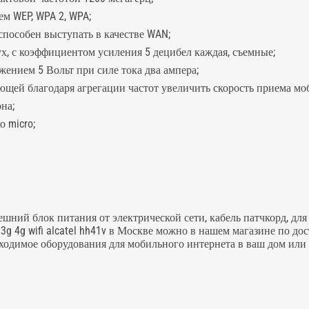
м WEP, WPA 2, WPA;
 способен выступать в качестве WAN;
х, с коэффициентом усиления 5 децибел каждая, съемные;
жением 5 Вольт при силе тока два ампера;
оляющей благодаря агрегации частот увеличить скорость приема мо
на;
о micro;
ешний блок питания от электрической сети, кабель патчкорд, д
g 4g wifi alcatel hh41v в Москве можно в нашем магазине по дос
ходимое оборудования для мобильного интернета в ваш дом или