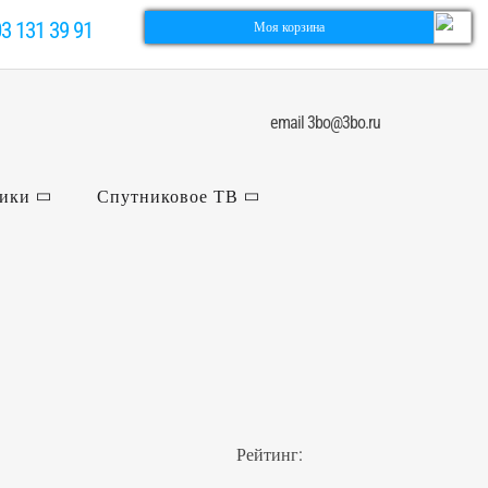
03 131 39 91
Моя корзина
email 3bo@3bo.ru
ники
Спутниковое ТВ
Рейтинг: