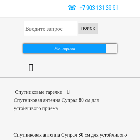
☏
+7 903 131 39 91
И
ПОИСК
с
к
а
т
Моя корзина
ь
.
.
.
Спутниковые тарелки
Спутниковая антенна Супрал 80 см для
устойчивого приема
Спутниковая антенна Супрал 80 см для устойчивого