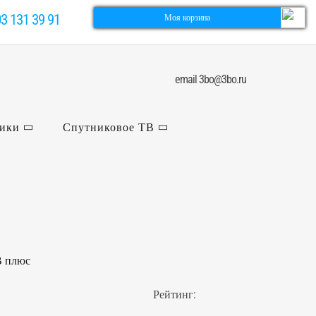
03 131 39 91
Моя корзина
email 3bo@3bo.ru
ники
Спутниковое ТВ
В плюс
Рейтинг: