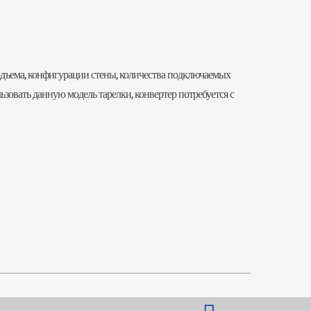
одъема, конфигурации стены, количества подключаемых
льзовать данную модель
тарелки
, конвертер потребуется с