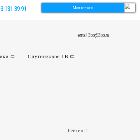
03 131 39 91
Моя корзина
email 3bo@3bo.ru
ники
Спутниковое ТВ
ц
Рейтинг: