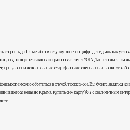
 скорость до 150 мегабит в секунду, конечно цифра для идеальных услови
олодых, но перспективных операторов является YOTA. Данная сим карта им
ет, при условии использовании смартфона или специально прошитого обор
обходимости можно обратиться в службу поддержки. Вы будите являться ко
динившегося недавно Крыма. Купить сим карту Yota с безлимитным инте
нией.